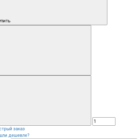
упить
стрый заказ
шли дешевле?