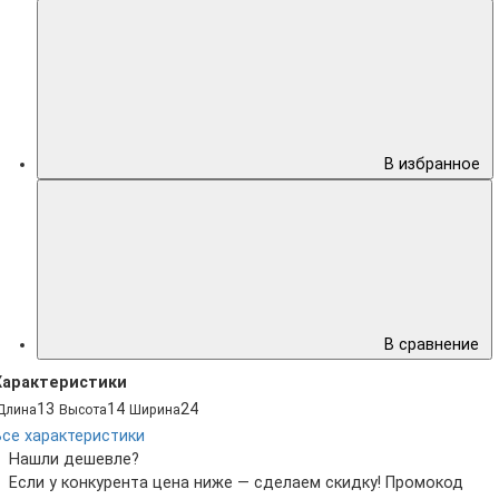
В избранное
В сравнение
Характеристики
13
14
24
Длина
Высота
Ширина
Все характеристики
Нашли дешевле?
Если у конкурента цена ниже — сделаем скидку! Промокод