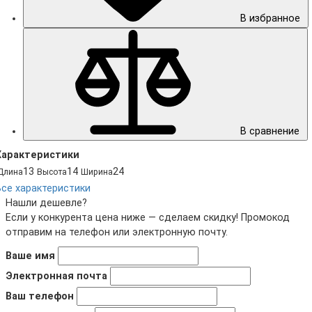
В избранное
В сравнение
Характеристики
13
14
24
Длина
Высота
Ширина
Все характеристики
Нашли дешевле?
Если у конкурента цена ниже — сделаем скидку! Промокод
отправим на телефон или электронную почту.
Ваше имя
Электронная почта
Ваш телефон